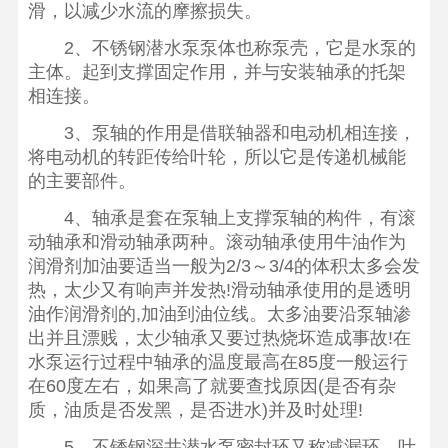
滑，以减少水流的摩擦损失。
2、不锈钢潜水泵泵体也称泵壳，它是水泵的
主体。起到支撑固定作用，并与安装轴承的托架
相连接。
3、泵轴的作用是借联轴器和电动机相连接，
将电动机的转距传给叶轮，所以它是传递机械能
的主要部件。
4、轴承是套在泵轴上支撑泵轴的构件，有滚
动轴承和滑动轴承两种。滚动轴承使用牛油作为
润滑剂加油要适当一般为2/3～3/4的体积太多会发
热，太少又有响声并发热!滑动轴承使用的是透明
油作润滑剂的,加油到油位线。太多油要沿泵轴渗
出并且漂贱，太少轴承又要过热烧坏造成事故!在
水泵运行过程中轴承的温度最高在85度一般运行
在60度左右，如果高了就要查找原因(是否有杂
质，油质是否发黑，是否进水)并及时处理!
5、不锈钢深井潜水泵密封环又称减漏环。叶