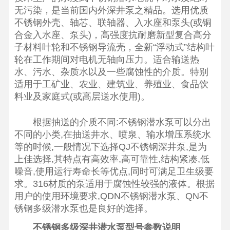
无污染，是当前国内外深井泵之精品。选用优质
不锈钢外壳、轴芯、联轴器、入水座和泵头(或铜
合金入水座、泵头)，高强度抗耐磨新型复合高分
子材料叶轮和不锈钢导流壳，全新“浮动式”结构叶
轮在工作期间对电机无轴向压力。适合输送热
水、污水、杂质水以及一些腐蚀性的介质。特别
适用于工矿业、农业、建筑业、养殖业、食品饮
料业及家庭式(或高层送水使用)。
根据抽送的介质不同:不锈钢潜水泵可以分出
不同的小类,在抽送井水、喷泉、输水增压系统水
等的时候,一般情况下选择QJ不锈钢深井泵,是为
上佳选择,其特点有高效率,高可靠性,结构紧凑,低
噪音,使用运行寿命长等优点,同时可满足卫生级要
求。316材质的泵适用于腐蚀性较强的液体。根据
用户的使用环境要求,QDN不锈钢潜水泵、QN不
锈钢多级潜水泵也是良好的选择。
不锈钢多级深井潜水泵型号参数说明