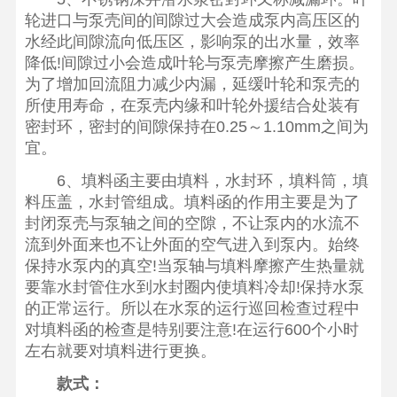
轮进口与泵壳间的间隙过大会造成泵内高压区的
水经此间隙流向低压区，影响泵的出水量，效率
降低!间隙过小会造成叶轮与泵壳摩擦产生磨损。
为了增加回流阻力减少内漏，延缓叶轮和泵壳的
所使用寿命，在泵壳内缘和叶轮外援结合处装有
密封环，密封的间隙保持在0.25～1.10mm之间为
宜。
6、填料函主要由填料，水封环，填料筒，填
料压盖，水封管组成。填料函的作用主要是为了
封闭泵壳与泵轴之间的空隙，不让泵内的水流不
流到外面来也不让外面的空气进入到泵内。始终
保持水泵内的真空!当泵轴与填料摩擦产生热量就
要靠水封管住水到水封圈内使填料冷却!保持水泵
的正常运行。所以在水泵的运行巡回检查过程中
对填料函的检查是特别要注意!在运行600个小时
左右就要对填料进行更换。
款式：