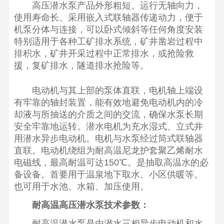
高压潜水泵产品外形粗短、运行无轴向力，
使用寿命长、采用嵌入式联轴器传递动力，便于
机泵分体与连接，可以卧式倾斜等任何角度安装
特别适用于各种工矿排水系统，矿井凿岩过程中
排积水，矿井开采过程中正常排水，或抢险救
援，复矿排水，隧道排水抢险等。
电动机与其上部的泵体直联，电机轴上端设
有牢靠的轴封装置，能有效地避免电动机内的冷
却液与所抽送的介质之间的交流，确保水泵长期
安全牢靠地运转。潜水电机为充水湿式、立式井
用潜水异步电动机。电机与水泵经过筒式联轴器
直联。电动机绕组为耐高温尼龙护套聚乙烯耐水
电磁线，最高耐温可达150℃。是抽取高温水的必
备设备。首要用于温泉地下取水、小区供暖等。
也可用于水池、水箱、加压使用。
耐高温高压潜水泵技术参数：
耐高温潜水泵是由潜水三相异步电动机和水