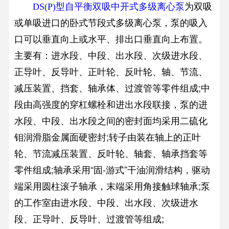
为双吸
DS(P)型自平衡双吸中开式多级离心泵
或单吸进口的卧式节段式多级离心泵，泵的吸入
口可以垂直向上或水平、排出口垂直向上布置。
主要有：进水段、中段、出水段、次级进水段、
正导叶、反导叶、正叶轮、反叶轮、轴、节流、
减压装置、挡套、轴承体、过渡管等零件组成;中
段由高强度的穿杠螺栓和进出水段联接，泵的进
水段、中段、出水段之间的密封面均采用二硫化
钼润滑脂金属面硬密封;转子由装在轴上的正叶
轮、节流减压装置、反叶轮、轴套、轴承挡套等
零件组成;轴承采用“固-游式”干油润滑结构，驱动
端采用圆柱滚子轴承，末端采用角接触球轴承;泵
的工作室由进水段、中段、出水段、次级进水
段、正导叶、反导叶、过渡管等组成;