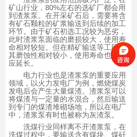
矿山行业，80%左右的选矿厂都会用
到渣浆泵。在开采矿石后，需要将含
有矿石颗粒的矿浆输送到后续的加工
环节。由于矿石初选工况较为恶劣，
此时渣浆泵面临的磨损较大，使用寿
命相对较短。但在精矿输送等工段，
其磨蚀性相对较小，使用寿命也会相
应延长。
电力行业也是渣浆泵的重要应用
领域，以火力发电厂为例，燃烧煤炭
发电后会产生大量煤渣。渣浆泵可以
将煤渣与一定量的水混合，然后输送
到专门的煤渣堆砌场地，所以在电厂
中，渣浆泵有时也被称为灰渣泵。
洗煤行业同样离不开渣浆泵，在
洗煤过程中，要输送含有煤块、煤矸